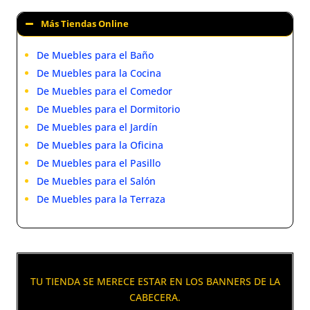
Más Tiendas Online
De Muebles para el Baño
De Muebles para la Cocina
De Muebles para el Comedor
De Muebles para el Dormitorio
De Muebles para el Jardín
De Muebles para la Oficina
De Muebles para el Pasillo
De Muebles para el Salón
De Muebles para la Terraza
TU TIENDA SE MERECE ESTAR EN LOS BANNERS DE LA
CABECERA.