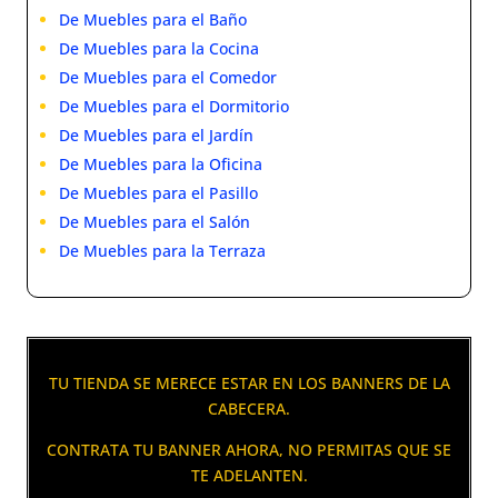
De Muebles para el Baño
De Muebles para la Cocina
De Muebles para el Comedor
De Muebles para el Dormitorio
De Muebles para el Jardín
De Muebles para la Oficina
De Muebles para el Pasillo
De Muebles para el Salón
De Muebles para la Terraza
TU TIENDA SE MERECE ESTAR EN LOS BANNERS DE LA
CABECERA.
CONTRATA TU BANNER AHORA, NO PERMITAS QUE SE
TE ADELANTEN.