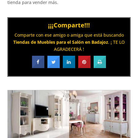
tienda para vender más.
¡¡¡Comparte!!!
Comparte con ese amigo o amiga que está buscando
Tiendas de Muebles para el Salón en Badajoz
. ¡ TE LO
AGRADECERÁ !