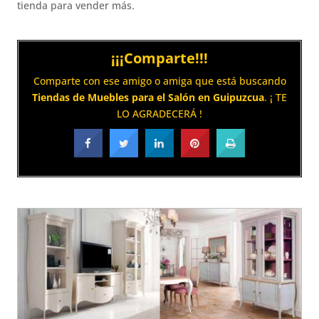
tienda para vender más.
¡¡¡Comparte!!!
Comparte con ese amigo o amiga que está buscando
Tiendas de Muebles para el Salón en Guipuzcua
. ¡ TE
LO AGRADECERÁ !