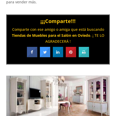
para vender más.
¡¡¡Comparte!!!
Comparte con ese amigo o amiga que está buscando
Tiendas de Muebles para el Salón en Oviedo
. ¡ TE LO
AGRADECERÁ !