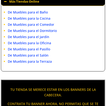
Más Tiendas Online
De Muebles para el Baño
De Muebles para la Cocina
De Muebles para el Comedor
De Muebles para el Dormitorio
De Muebles para el Jardín
De Muebles para la Oficina
De Muebles para el Pasillo
De Muebles para el Salón
De Muebles para la Terraza
TU TIENDA SE MERECE ESTAR EN LOS BANNERS DE LA
CABECERA.
CONTRATA TU BANNER AHORA, NO PERMITAS QUE SE TE