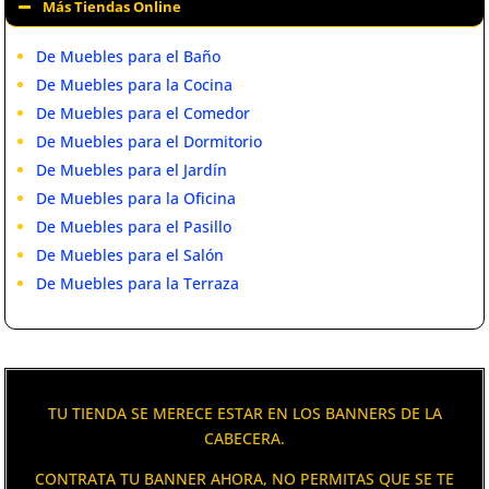
Más Tiendas Online
De Muebles para el Baño
De Muebles para la Cocina
De Muebles para el Comedor
De Muebles para el Dormitorio
De Muebles para el Jardín
De Muebles para la Oficina
De Muebles para el Pasillo
De Muebles para el Salón
De Muebles para la Terraza
TU TIENDA SE MERECE ESTAR EN LOS BANNERS DE LA
CABECERA.
CONTRATA TU BANNER AHORA, NO PERMITAS QUE SE TE