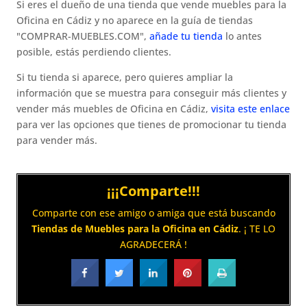
Si eres el dueño de una tienda que vende muebles para la
Oficina en Cádiz y no aparece en la guía de tiendas
"COMPRAR-MUEBLES.COM",
añade tu tienda
lo antes
posible, estás perdiendo clientes.
Si tu tienda si aparece, pero quieres ampliar la
información que se muestra para conseguir más clientes y
vender más muebles de Oficina en Cádiz,
visita este enlace
para ver las opciones que tienes de promocionar tu tienda
para vender más.
¡¡¡Comparte!!!
Comparte con ese amigo o amiga que está buscando
Tiendas de Muebles para la Oficina en Cádiz
. ¡ TE LO
AGRADECERÁ !